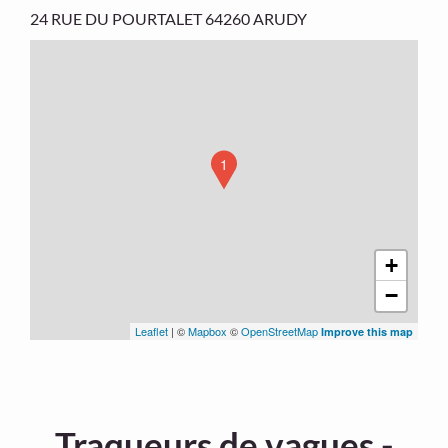
24 RUE DU POURTALET
64260 ARUDY
1
+
−
Leaflet
| ©
Mapbox
©
OpenStreetMap
Improve this map
Traqueurs de vagues -