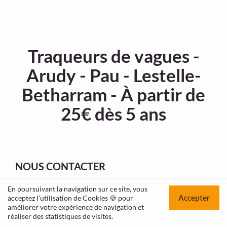
Traqueurs de vagues -
Arudy - Pau - Lestelle-
Betharram - À partir de
25€ dès 5 ans
NOUS CONTACTER
Tél :
0617551932
En poursuivant la navigation sur ce site, vous
Accepter
acceptez l'utilisation de Cookies 🍪 pour
Email :
contact@rafting-pyrenees.com
améliorer votre expérience de navigation et
réaliser des statistiques de visites.
NOUS SUIVRE