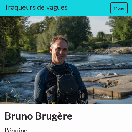
Traqueurs de vagues
Menu
Bruno Brugère
L'équipe