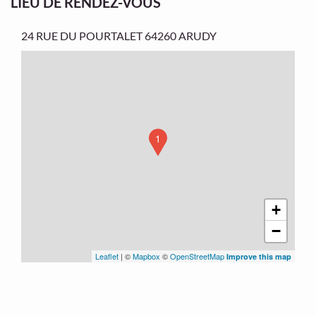
LIEU DE RENDEZ-VOUS
24 RUE DU POURTALET
64260 ARUDY
1
+
−
Leaflet
| ©
Mapbox
©
OpenStreetMap
Improve this map