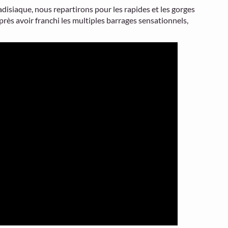
disiaque, nous repartirons pour les rapides et les gorges
rès avoir franchi les multiples barrages sensationnels,