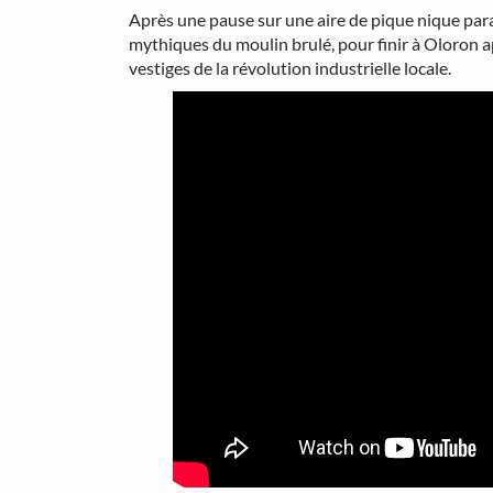
Après une pause sur une aire de pique nique para
mythiques du moulin brulé, pour finir à Oloron ap
vestiges de la révolution industrielle locale.