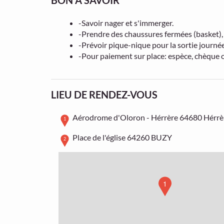
BON À SAVOIR
-Savoir nager et s'immerger.
-Prendre des chaussures fermées (basket), m
-Prévoir pique-nique pour la sortie journée
-Pour paiement sur place: espèce, chèque
LIEU DE RENDEZ-VOUS
Aérodrome d'Oloron - Hérrère
64680 Hérrè
1
Place de l'église
64260 BUZY
2
1