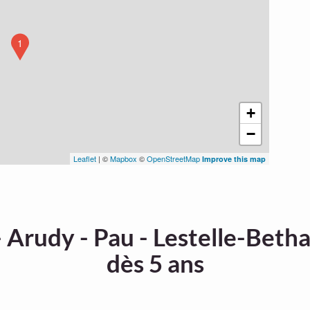
1
+
−
Leaflet
| ©
Mapbox
©
OpenStreetMap
Improve this map
 Arudy - Pau - Lestelle-Betha
dès 5 ans