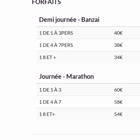
FORFAITS
Demi journée - Banzai
1 DE 1 À 3PERS
40€
1 DE 4 À 7PERS
38€
1 8 ET +
34€
Journée - Marathon
1 DE 1 À 3
60€
1 DE 4 À 7
58€
1 8 ET+
54€