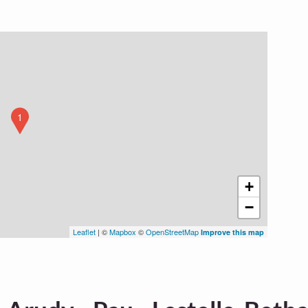
1
+
−
Leaflet
| ©
Mapbox
©
OpenStreetMap
Improve this map